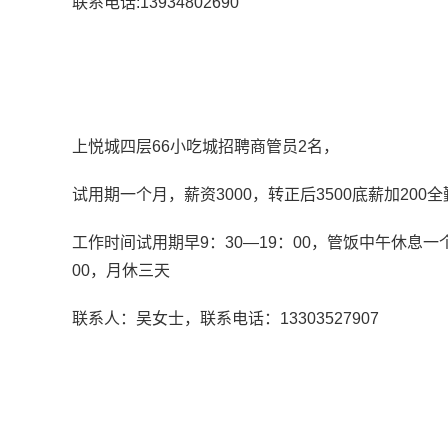
联系电话:13934802690
上悦城四层66小吃城招聘商管员2名，
试用期一个月，薪资3000，转正后3500底薪加200全
工作时间试用期早9：30—19：00，管饭中午休息一个
00，月休三天
联系人：吴女士，联系电话：13303527907