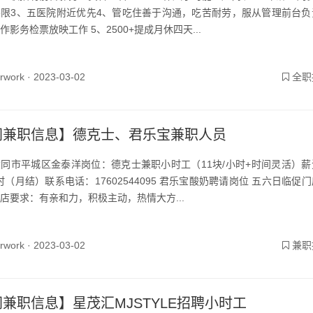
限3、五医院附近优先4、管吃住善于沟通，吃苦耐劳，服从管理前台负
作影务检票放映工作 5、2500+提成月休四天...
yrwork ·
2023-03-02
全职
同兼职信息】德克士、君乐宝兼职人员
同市平城区金泰洋岗位：德克士兼职小时工（11块/小时+时间灵活）薪
小时（月结）联系电话：17602544095 君乐宝酸奶聘请岗位 五六日临促
店要求：有亲和力，积极主动，热情大方...
yrwork ·
2023-03-02
兼职
兼职信息】星茂汇MJSTYLE招聘小时工