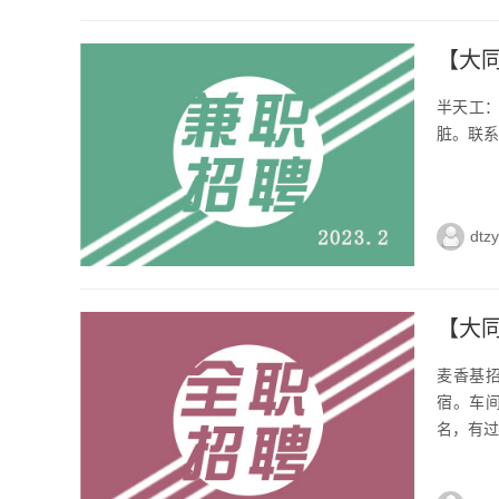
【大同
半天工：
脏。联系电
dtz
【大
麦香基招
宿。车间
名，有过