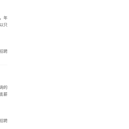
，年
可以只
招聘
询的
：底薪
招聘