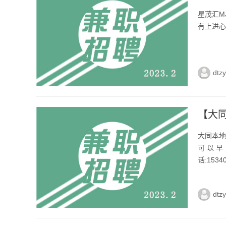
星茂汇M
有上进心
dtz
【大
大同本地
可以早
话:15340
dtz