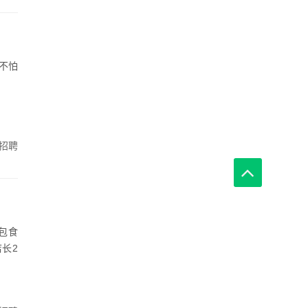
不怕
招聘
，包食
店长2