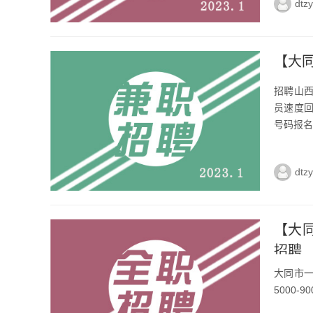
dtz
【大
招聘山西
员速度
号码报名微
dtz
【大
招聘
大同市
5000-