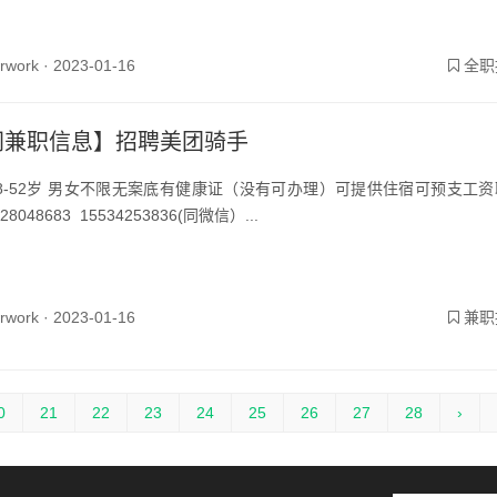
yrwork ·
2023-01-16
全职
同兼职信息】招聘美团骑手
8-52岁 男女不限无案底有健康证（没有可办理）可提供住宿可预支工资
28048683 15534253836(同微信）...
yrwork ·
2023-01-16
兼职
0
21
22
23
24
25
26
27
28
›