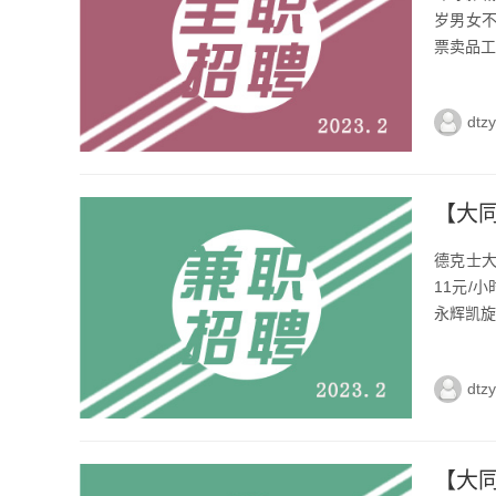
岁男女不
票卖品工
dtz
【大
德克士大
11元/
永辉凯旋
dtz
【大同