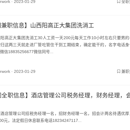
yrwork ·
2023-01-29
全职
同兼职信息】山西阳高正大集团洗消工
阳高正大集团洗消工30人工资一天200元每天工作10小时左右只要男的
回归这两三天就走进厂管吃管住干到工期结束，确定能干的，名字电话身
信18835256677微信同号...
yrwork ·
2023-01-29
兼职
同全职信息】酒店管理公司税务经理，财务经理，
一酒店管理公司招税务经理一名，招财务经理一名，招会计两名待遇优厚
9000元，法定假日休息联系电话18234247117...