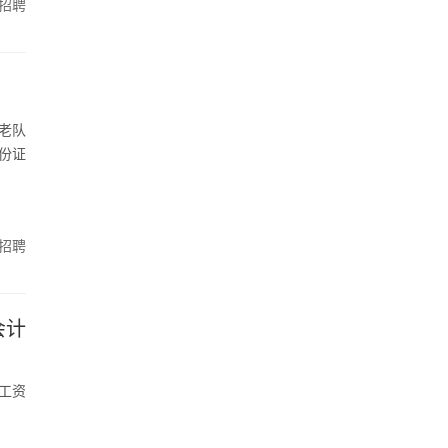
招聘
老队
份证
招聘
会计
工资