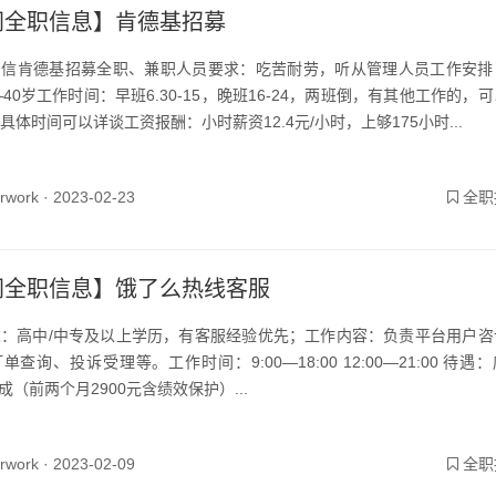
同全职信息】肯德基招募
东信肯德基招募全职、兼职人员要求：吃苦耐劳，听从管理人员工作安排
—40岁工作时间：早班6.30-15，晚班16-24，两班倒，有其他工作的，
具体时间可以详谈工资报酬：小时薪资12.4元/小时，上够175小时...
yrwork ·
2023-02-23
全职
同全职信息】饿了么热线客服
：高中/中专及以上学历，有客服经验优先；工作内容：负责平台用户咨
单查询、投诉受理等。工作时间：9:00—18:00 12:00—21:00 待遇
提成（前两个月2900元含绩效保护）...
yrwork ·
2023-02-09
全职