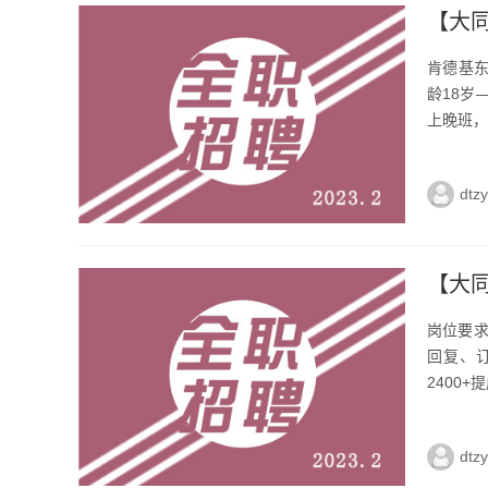
【大
肯德基
龄18岁
上晚班，
dtz
【大
岗位要求
回复、订
2400+
dtz