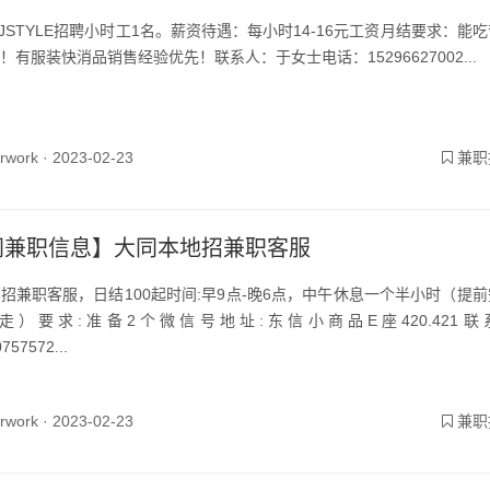
JSTYLE招聘小时工1名。薪资待遇：每小时14-16元工资月结要求：能
！有服装快消品销售经验优先！联系人：于女士电话：15296627002...
yrwork ·
2023-02-23
兼职
同兼职信息】大同本地招兼职客服
招兼职客服，日结100起时间:早9点-晚6点，中午休息一个半小时（提
走）要求:准备2个微信号地址:东信小商品E座420.421联
757572...
yrwork ·
2023-02-23
兼职