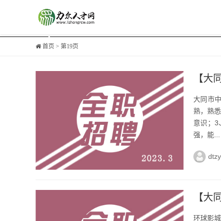
首页
> 第19页
【大
大同市中
熟，熟悉
意识；3
强，能...
dtz
【大
环球影城