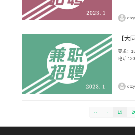
dtz
【大
要求：1
电话:130
dtz
‹‹
‹
19
2