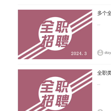
多个
...
dtz
全职
...