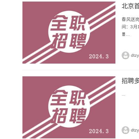
北京
春风送
间：3月
🧧...
dtz
招聘
...
dtz