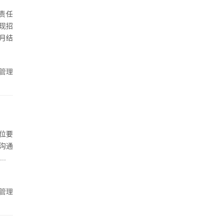
责任
司现招
月结
管理
岗位要
沟通
.
管理