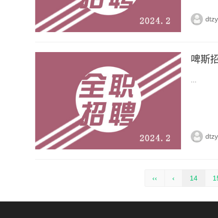
dtz
啤斯
...
dtz
‹‹
‹
14
1