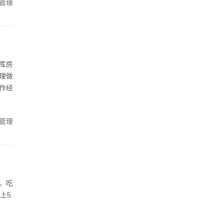
管理
库房
理做
作经
管理
。吃
上5.