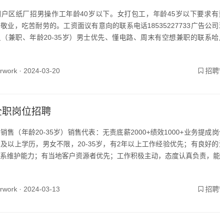
户区纸厂招男操作工年龄40岁以下。女打包工，年龄45岁以下要求有
敬业，吃苦耐劳的。工资面议有意向的联系电话18535227733广告公
（兼职、年龄20-35岁）男士优先、懂电路、周末有空想兼职的联系哈
yrwork ·
2024-03-20
招聘
全职岗位招聘
销售（年龄20-35岁）销售代表：无责底薪2000+绩效1000+业务提成
及以上学历，男女不限，20-35岁，有2年以上工作经验优先；有良好的
系维护能力；有当地客户资源者优先；工作积极主动，态度认真负责，能..
yrwork ·
2024-03-13
招聘