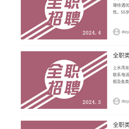
理待遇优
性，55
dtz
全职
上水湾龙
联系电话
假及各类
dtz
全职