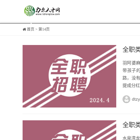
首页
> 第14页
全职
羽阿婆
带孩子
路，没
提成分红才
dtz
全职
水泉湾龙