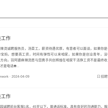
类工作
麻辣烫诚聘服务员，汤菜工，薪资待遇优厚，有意者可以面谈，如果你是
的宝妈，想要高工资，时间有弹性可以来咱家，如果你是创业青年，没
有方向，羽阿婆麻辣烫愿与您携手共创辉煌在咱家干活挣工资不是最终收
是电话☎️...
yrwork ·
2024-04-09
招聘
类工作
园诚聘前台客服1名，45岁以下，普通话标准，具有良好的沟通能力，服