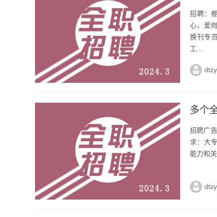
招聘：棚
心，爱岗
换刊专员
工...
dtz
多个
招聘广告
求：大专
能力和关
dtz