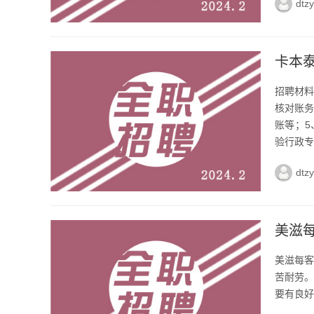
dtz
卡本
招聘材料
核对账务
账等；5
验行政专员
dtz
美滋
美滋每客
苦耐劳。
要有良好